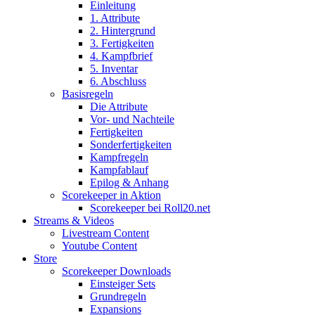
Einleitung
1. Attribute
2. Hintergrund
3. Fertigkeiten
4. Kampfbrief
5. Inventar
6. Abschluss
Basisregeln
Die Attribute
Vor- und Nachteile
Fertigkeiten
Sonderfertigkeiten
Kampfregeln
Kampfablauf
Epilog & Anhang
Scorekeeper in Aktion
Scorekeeper bei Roll20.net
Streams & Videos
Livestream Content
Youtube Content
Store
Scorekeeper Downloads
Einsteiger Sets
Grundregeln
Expansions