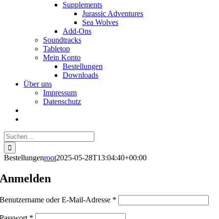
Supplements
Jurassic Adventures
Sea Wolves
Add-Ons
Soundtracks
Tabletop
Mein Konto
Bestellungen
Downloads
Über uns
Impressum
Datenschutz
Suche
nach:
Bestellungen
root
2025-05-28T13:04:40+00:00
Anmelden
Erforderlich
Benutzername oder E-Mail-Adresse
*
Erforderlich
Passwort
*