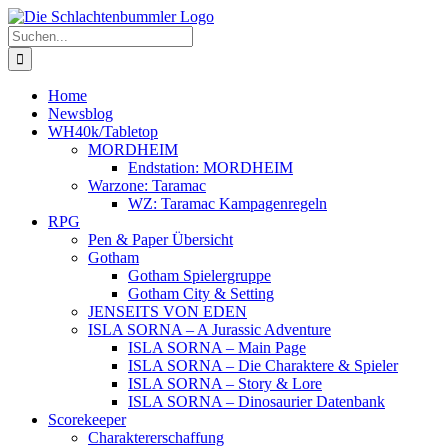
Zum
Inhalt
Suche
springen
nach:
Home
Newsblog
WH40k/Tabletop
MORDHEIM
Endstation: MORDHEIM
Warzone: Taramac
WZ: Taramac Kampagenregeln
RPG
Pen & Paper Übersicht
Gotham
Gotham Spielergruppe
Gotham City & Setting
JENSEITS VON EDEN
ISLA SORNA – A Jurassic Adventure
ISLA SORNA – Main Page
ISLA SORNA – Die Charaktere & Spieler
ISLA SORNA – Story & Lore
ISLA SORNA – Dinosaurier Datenbank
Scorekeeper
Charaktererschaffung