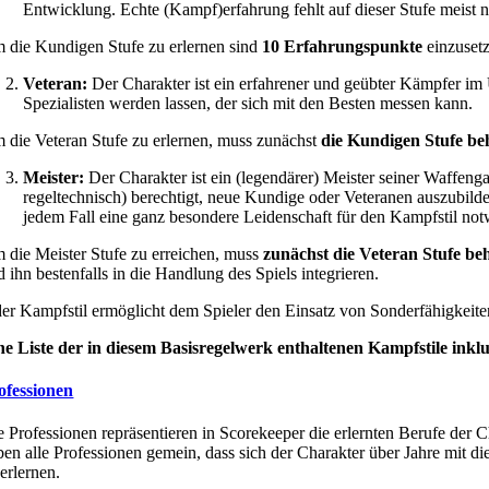
Entwicklung. Echte (Kampf)erfahrung fehlt auf dieser Stufe meist 
 die Kundigen Stufe zu erlernen sind
10 Erfahrungspunkte
einzuset
Veteran:
Der Charakter ist ein erfahrener und geübter Kämpfer im
Spezialisten werden lassen, der sich mit den Besten messen kann.
 die Veteran Stufe zu erlernen, muss zunächst
die Kundigen Stufe be
Meister:
Der Charakter ist ein (legendärer) Meister seiner Waffeng
regeltechnisch) berechtigt, neue Kundige oder Veteranen auszubilden.
jedem Fall eine ganz besondere Leidenschaft für den Kampfstil no
 die Meister Stufe zu erreichen, muss
zunächst die Veteran Stufe b
d ihn bestenfalls in die Handlung des Spiels integrieren.
der Kampfstil ermöglicht dem Spieler den Einsatz von Sonderfähigkeit
ne Liste der in diesem Basisregelwerk enthaltenen Kampfstile inkl
ofessionen
e Professionen repräsentieren in Scorekeeper die erlernten Berufe der 
ben alle Professionen gemein, dass sich der Charakter über Jahre mit di
erlernen.