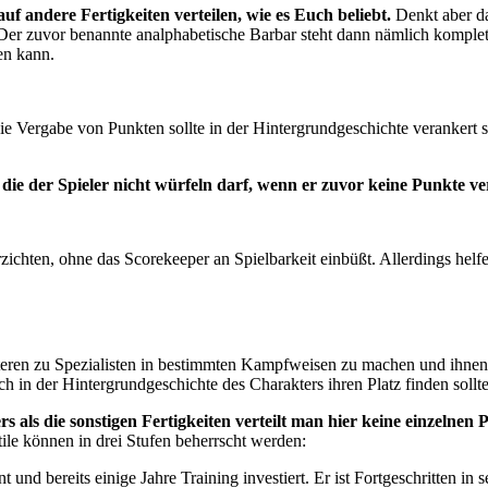
auf andere Fertigkeiten verteilen, wie es Euch beliebt.
Denkt aber da
 Der zuvor benannte analphabetische Barbar steht dann nämlich komplett
en kann.
ie Vergabe von Punkten sollte in der Hintergrundgeschichte verankert s
ie der Spieler nicht würfeln darf, wenn er zuvor keine Punkte vert
chten, ohne das Scorekeeper an Spielbarkeit einbüßt. Allerdings helfen 
kteren zu Spezialisten in bestimmten Kampfweisen zu machen und ihnen 
ch in der Hintergrundgeschichte des Charakters ihren Platz finden sollt
s als die sonstigen Fertigkeiten verteilt man hier keine einzelnen
le können in drei Stufen beherrscht werden:
und bereits einige Jahre Training investiert. Er ist Fortgeschritten in 