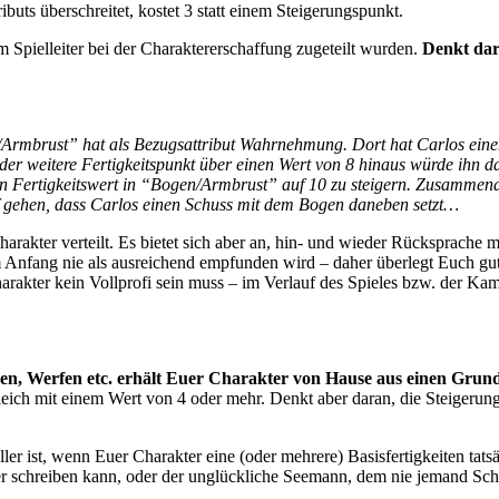
uts überschreitet, kostet 3 statt einem Steigerungspunkt.
 Spielleiter bei der Charaktererschaffung zugeteilt wurden.
Denkt dar
en/Armbrust” hat als Bezugsattribut Wahrnehmung. Dort hat Carlos ei
eder weitere Fertigkeitspunkt über einen Wert von 8 hinaus würde ihn d
nen Fertigkeitswert in “Bogen/Armbrust” auf 10 zu steigern. Zusammen
ef gehen, dass Carlos einen Schuss mit dem Bogen daneben setzt…
arakter verteilt. Es bietet sich aber an, hin- und wieder Rücksprache m
 Anfang nie als ausreichend empfunden wird – daher überlegt Euch gut,
akter kein Vollprofi sein muss – im Verlauf des Spieles bzw. der Kamp
men, Werfen etc. erhält Euer Charakter von Hause aus einen Grun
r gleich mit einem Wert von 4 oder mehr. Denkt aber daran, die Steiger
er ist, wenn Euer Charakter eine (oder mehrere) Basisfertigkeiten tatsäc
 oder schreiben kann, oder der unglückliche Seemann, dem nie jemand S