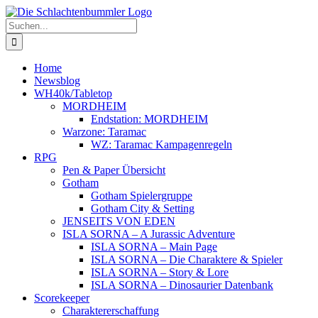
Zum
Inhalt
Suche
springen
nach:
Home
Newsblog
WH40k/Tabletop
MORDHEIM
Endstation: MORDHEIM
Warzone: Taramac
WZ: Taramac Kampagenregeln
RPG
Pen & Paper Übersicht
Gotham
Gotham Spielergruppe
Gotham City & Setting
JENSEITS VON EDEN
ISLA SORNA – A Jurassic Adventure
ISLA SORNA – Main Page
ISLA SORNA – Die Charaktere & Spieler
ISLA SORNA – Story & Lore
ISLA SORNA – Dinosaurier Datenbank
Scorekeeper
Charaktererschaffung