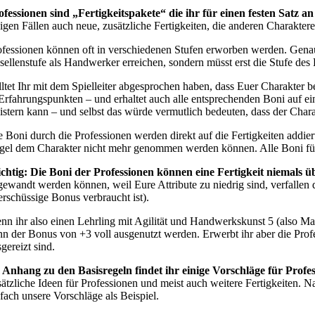
ofessionen sind „Fertigkeitspakete“ die ihr für einen festen Satz
nigen Fällen auch neue, zusätzliche Fertigkeiten, die anderen Charakte
ofessionen können oft in verschiedenen Stufen erworben werden. Genau w
sellenstufe als Handwerker erreichen, sondern müsst erst die Stufe de
lltet Ihr mit dem Spielleiter abgesprochen haben, dass Euer Charakter bei
 Erfahrungspunkten – und erhaltet auch alle entsprechenden Boni auf ei
istern kann – und selbst das würde vermutlich bedeuten, dass der Charakt
e Boni durch die Professionen werden direkt auf die Fertigkeiten addier
gel dem Charakter nicht mehr genommen werden können. Alle Boni für P
chtig:
Die Boni der Professionen können eine Fertigkeit niemals ü
gewandt werden können, weil Eure Attribute zu niedrig sind, verfallen d
erschüssige Bonus verbraucht ist).
nn ihr also einen Lehrling mit Agilität und Handwerkskunst 5 (also Max
nn der Bonus von +3 voll ausgenutzt werden. Erwerbt ihr aber die Profes
gereizt sind.
 Anhang zu den Basisregeln findet ihr einige Vorschläge für Profes
sätzliche Ideen für Professionen und meist auch weitere Fertigkeiten. 
nfach unsere Vorschläge als Beispiel.