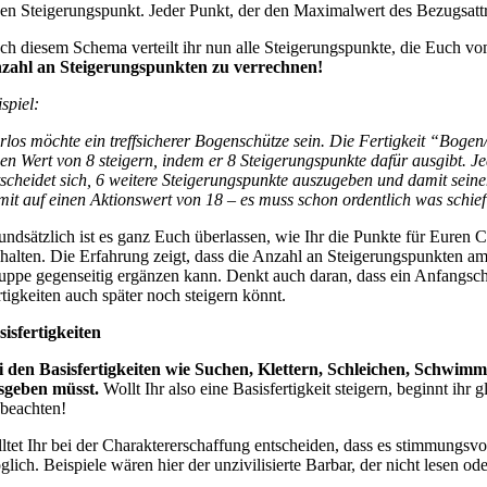
nen Steigerungspunkt. Jeder Punkt, der den Maximalwert des Bezugsattrib
ch diesem Schema verteilt ihr nun alle Steigerungspunkte, die Euch vom
zahl an Steigerungspunkten zu verrechnen!
spiel:
rlos möchte ein treffsicherer Bogenschütze sein. Die Fertigkeit “Bog
nen Wert von 8 steigern, indem er 8 Steigerungspunkte dafür ausgibt. J
tscheidet sich, 6 weitere Steigerungspunkte auszugeben und damit sei
mit auf einen Aktionswert von 18 – es muss schon ordentlich was schi
undsätzlich ist es ganz Euch überlassen, wie Ihr die Punkte für Euren Ch
 halten. Die Erfahrung zeigt, dass die Anzahl an Steigerungspunkten am
uppe gegenseitig ergänzen kann. Denkt auch daran, dass ein Anfangschar
rtigkeiten auch später noch steigern könnt.
sisfertigkeiten
i den Basisfertigkeiten wie Suchen, Klettern, Schleichen, Schwim
sgeben müsst.
Wollt Ihr also eine Basisfertigkeit steigern, beginnt ih
 beachten!
lltet Ihr bei der Charaktererschaffung entscheiden, dass es stimmungsvoll
glich. Beispiele wären hier der unzivilisierte Barbar, der nicht lesen