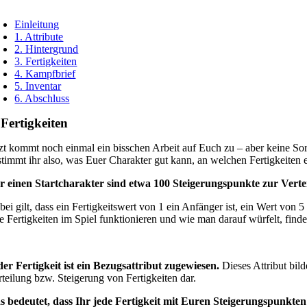
oggle
avigation
Einleitung
1. Attribute
2. Hintergrund
3. Fertigkeiten
4. Kampfbrief
5. Inventar
6. Abschluss
 Fertigkeiten
tzt kommt noch einmal ein bisschen Arbeit auf Euch zu – aber keine Sorg
stimmt ihr also, was Euer Charakter gut kann, an welchen Fertigkeiten 
r einen Startcharakter sind etwa 100 Steigerungspunkte zur Vert
bei gilt, dass ein Fertigkeitswert von 1 ein Anfänger ist, ein Wert von 
e Fertigkeiten im Spiel funktionieren und wie man darauf würfelt, finde
der Fertigkeit ist ein Bezugsattribut zugewiesen.
Dieses Attribut bild
rteilung bzw. Steigerung von Fertigkeiten dar.
s bedeutet, dass Ihr jede Fertigkeit mit Euren Steigerungspunkten