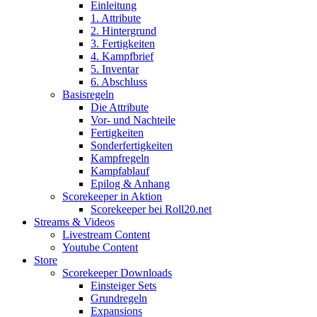
Einleitung
1. Attribute
2. Hintergrund
3. Fertigkeiten
4. Kampfbrief
5. Inventar
6. Abschluss
Basisregeln
Die Attribute
Vor- und Nachteile
Fertigkeiten
Sonderfertigkeiten
Kampfregeln
Kampfablauf
Epilog & Anhang
Scorekeeper in Aktion
Scorekeeper bei Roll20.net
Streams & Videos
Livestream Content
Youtube Content
Store
Scorekeeper Downloads
Einsteiger Sets
Grundregeln
Expansions