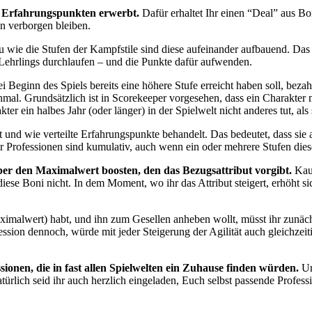
 an Erfahrungspunkten erwerbt.
Dafür erhaltet Ihr einen “Deal” aus Bo
ren verborgen bleiben.
ie die Stufen der Kampfstile sind diese aufeinander aufbauend. Das be
s Lehrlings durchlaufen – und die Punkte dafür aufwenden.
 Beginn des Spiels bereits eine höhere Stufe erreicht haben soll, bezahl
nmal. Grundsätzlich ist in Scorekeeper vorgesehen, dass ein Charakter 
er ein halbes Jahr (oder länger) in der Spielwelt nicht anderes tut, als
t und wie verteilte Erfahrungspunkte behandelt. Das bedeutet, dass sie
rofessionen sind kumulativ, auch wenn ein oder mehrere Stufen diese
ber den Maximalwert boosten, den das Bezugsattribut vorgibt.
Kauf
iese Boni nicht. In dem Moment, wo ihr das Attribut steigert, erhöht sic
imalwert) habt, und ihn zum Gesellen anheben wollt, müsst ihr zunächst
sion dennoch, würde mit jeder Steigerung der Agilität auch gleichzeitig
sionen, die in fast allen Spielwelten ein Zuhause finden würden.
Un
Natürlich seid ihr auch herzlich eingeladen, Euch selbst passende Profe