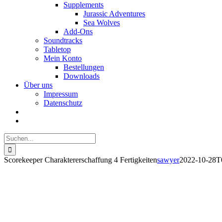
Supplements
Jurassic Adventures
Sea Wolves
Add-Ons
Soundtracks
Tabletop
Mein Konto
Bestellungen
Downloads
Über uns
Impressum
Datenschutz
Suche
nach:
Scorekeeper Charaktererschaffung 4 Fertigkeiten
sawyer
2022-10-28T