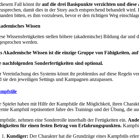
 diesem Fall könnt ihr
auf die drei Basispunkte verzichten und diese 
zusprechen, damit dies in der Story auch entsprechend behandelt wird.
manden bitten, es ihm vorzulesen, bevor er den richtigen Weg einschlag
ademisches Wissen
ese Wissensfertigkeiten stellen höhere (akademische) Bildung dar und d
gesprochen werden.
s Akademische Wissen ist die einzige Gruppe von Fähigkeiten, auf d
e nachfolgenden Sonderfertigkeiten sind optional.
r Vereinfachung des Systems könnt ihr problemlos auf diese Regeln verzi
d sie den jeweiligen Settings und Kampagnen anzupassen.
mpfstile
e Spieler haben mit Hilfe der Kampfstile die Möglichkeit, ihren Chara
lernte Kampfstil repräsentiert Jahre des Trainings und der Übung, die au
mpfstile, nehmen eine Sonderrolle innerhalb der Fertigkeiten ein.
Ander
higkeiten für einen festen Betrag von Erfahrungspunkten.
Kampfsti
Kundiger:
Der Charakter hat die Grundzüge eines Kampfstils erlernt 