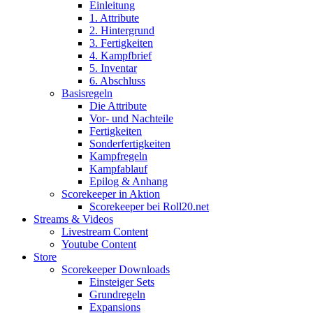
Einleitung
1. Attribute
2. Hintergrund
3. Fertigkeiten
4. Kampfbrief
5. Inventar
6. Abschluss
Basisregeln
Die Attribute
Vor- und Nachteile
Fertigkeiten
Sonderfertigkeiten
Kampfregeln
Kampfablauf
Epilog & Anhang
Scorekeeper in Aktion
Scorekeeper bei Roll20.net
Streams & Videos
Livestream Content
Youtube Content
Store
Scorekeeper Downloads
Einsteiger Sets
Grundregeln
Expansions