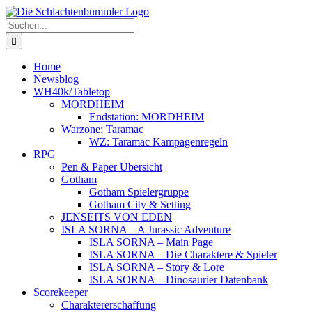
Zum
Inhalt
Suche
springen
nach:
Home
Newsblog
WH40k/Tabletop
MORDHEIM
Endstation: MORDHEIM
Warzone: Taramac
WZ: Taramac Kampagenregeln
RPG
Pen & Paper Übersicht
Gotham
Gotham Spielergruppe
Gotham City & Setting
JENSEITS VON EDEN
ISLA SORNA – A Jurassic Adventure
ISLA SORNA – Main Page
ISLA SORNA – Die Charaktere & Spieler
ISLA SORNA – Story & Lore
ISLA SORNA – Dinosaurier Datenbank
Scorekeeper
Charaktererschaffung