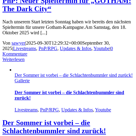
PnP: Neuer Spieltermin für „GOTHAM:
The Dark City“
Nach unserem Start letzten Sonntag haben wir bereits den nächsten
Spieltermin für unsere Gotham-Kampagne.Am Samstag, den 18.
Oktober 2025 wird [...]
Von
sawyer
|
2025-09-30T12:29:32+00:00
September 30,
2025
|
Livestreams
,
PnP/RPG
,
Updates & Infos
,
Youtube
|
0
Kommentare
Weiterlesen
Der Sommer ist vorbei – die Schlachtenbummler sind zurück!
Gallerie
Der Sommer ist vorbei – die Schlachtenbummler sind
zurück!
Livestreams
,
PnP/RPG
,
Updates & Infos
,
Youtube
Der Sommer ist vorbei – die
Schlachtenbummler sind zurück!