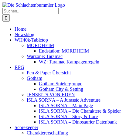
Zum
Inhalt
Suche
springen
nach:
Home
Newsblog
WH40k/Tabletop
MORDHEIM
Endstation: MORDHEIM
Warzone: Taramac
WZ: Taramac Kampagenregeln
RPG
Pen & Paper Übersicht
Gotham
Gotham Spielergruppe
Gotham City & Setting
JENSEITS VON EDEN
ISLA SORNA – A Jurassic Adventure
ISLA SORNA – Main Page
ISLA SORNA – Die Charaktere & Spieler
ISLA SORNA – Story & Lore
ISLA SORNA – Dinosaurier Datenbank
Scorekeeper
Charaktererschaffung