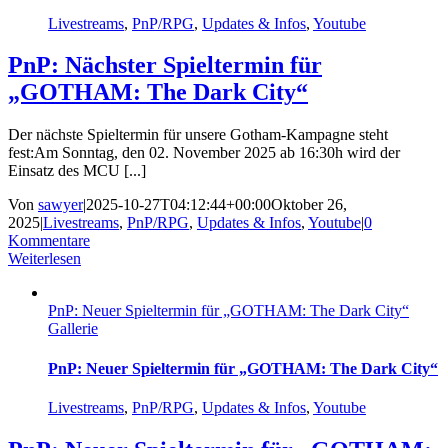
Livestreams
,
PnP/RPG
,
Updates & Infos
,
Youtube
PnP: Nächster Spieltermin für
„GOTHAM: The Dark City“
Der nächste Spieltermin für unsere Gotham-Kampagne steht
fest:Am Sonntag, den 02. November 2025 ab 16:30h wird der
Einsatz des MCU [...]
Von
sawyer
|
2025-10-27T04:12:44+00:00
Oktober 26,
2025
|
Livestreams
,
PnP/RPG
,
Updates & Infos
,
Youtube
|
0
Kommentare
Weiterlesen
PnP: Neuer Spieltermin für „GOTHAM: The Dark City“
Gallerie
PnP: Neuer Spieltermin für „GOTHAM: The Dark City“
Livestreams
,
PnP/RPG
,
Updates & Infos
,
Youtube