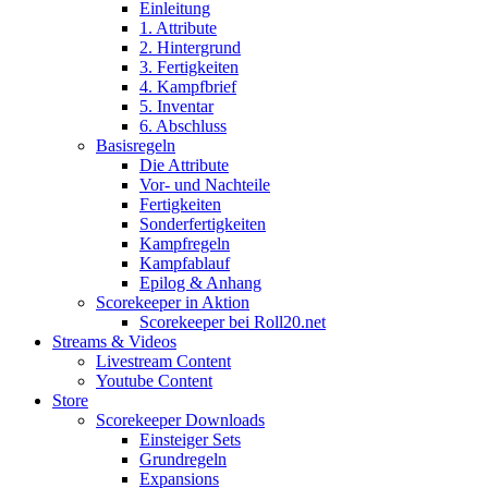
Einleitung
1. Attribute
2. Hintergrund
3. Fertigkeiten
4. Kampfbrief
5. Inventar
6. Abschluss
Basisregeln
Die Attribute
Vor- und Nachteile
Fertigkeiten
Sonderfertigkeiten
Kampfregeln
Kampfablauf
Epilog & Anhang
Scorekeeper in Aktion
Scorekeeper bei Roll20.net
Streams & Videos
Livestream Content
Youtube Content
Store
Scorekeeper Downloads
Einsteiger Sets
Grundregeln
Expansions