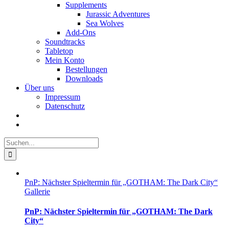
Supplements
Jurassic Adventures
Sea Wolves
Add-Ons
Soundtracks
Tabletop
Mein Konto
Bestellungen
Downloads
Über uns
Impressum
Datenschutz
Suche
nach:
PnP: Nächster Spieltermin für „GOTHAM: The Dark City“
Gallerie
PnP: Nächster Spieltermin für „GOTHAM: The Dark
City“