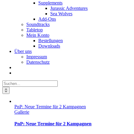
Supplements
Jurassic Adventures
Sea Wolves
Add-Ons
Soundtracks
Tabletop
Mein Konto
Bestellungen
Downloads
Über uns
Impressum
Datenschutz
Suche
nach:
PnP: Neue Termine für 2 Kampagnen
Gallerie
PnP: Neue Termine für 2 Kampagnen