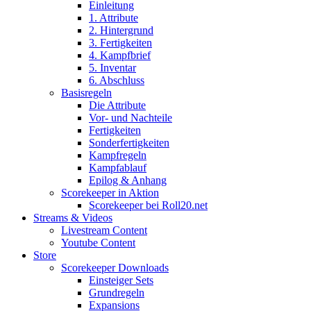
Einleitung
1. Attribute
2. Hintergrund
3. Fertigkeiten
4. Kampfbrief
5. Inventar
6. Abschluss
Basisregeln
Die Attribute
Vor- und Nachteile
Fertigkeiten
Sonderfertigkeiten
Kampfregeln
Kampfablauf
Epilog & Anhang
Scorekeeper in Aktion
Scorekeeper bei Roll20.net
Streams & Videos
Livestream Content
Youtube Content
Store
Scorekeeper Downloads
Einsteiger Sets
Grundregeln
Expansions