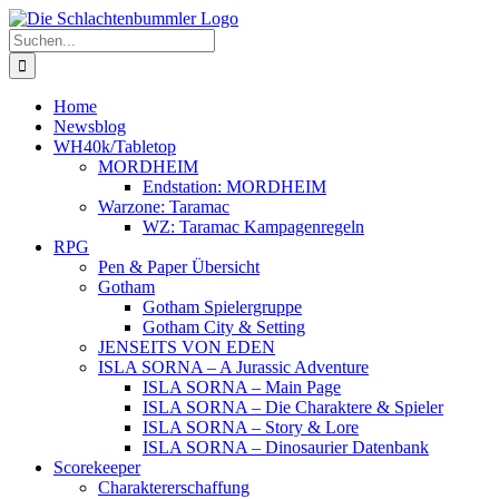
Zum
Inhalt
Suche
springen
nach:
Home
Newsblog
WH40k/Tabletop
MORDHEIM
Endstation: MORDHEIM
Warzone: Taramac
WZ: Taramac Kampagenregeln
RPG
Pen & Paper Übersicht
Gotham
Gotham Spielergruppe
Gotham City & Setting
JENSEITS VON EDEN
ISLA SORNA – A Jurassic Adventure
ISLA SORNA – Main Page
ISLA SORNA – Die Charaktere & Spieler
ISLA SORNA – Story & Lore
ISLA SORNA – Dinosaurier Datenbank
Scorekeeper
Charaktererschaffung