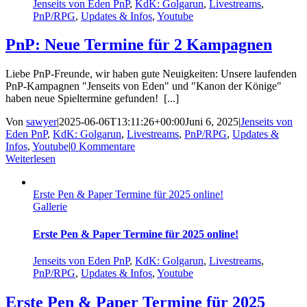
Jenseits von Eden PnP
,
KdK: Golgarun
,
Livestreams
,
PnP/RPG
,
Updates & Infos
,
Youtube
PnP: Neue Termine für 2 Kampagnen
Liebe PnP-Freunde, wir haben gute Neuigkeiten: Unsere laufenden
PnP-Kampagnen "Jenseits von Eden" und "Kanon der Könige"
haben neue Spieltermine gefunden! [...]
Von
sawyer
|
2025-06-06T13:11:26+00:00
Juni 6, 2025
|
Jenseits von
Eden PnP
,
KdK: Golgarun
,
Livestreams
,
PnP/RPG
,
Updates &
Infos
,
Youtube
|
0 Kommentare
Weiterlesen
Erste Pen & Paper Termine für 2025 online!
Gallerie
Erste Pen & Paper Termine für 2025 online!
Jenseits von Eden PnP
,
KdK: Golgarun
,
Livestreams
,
PnP/RPG
,
Updates & Infos
,
Youtube
Erste Pen & Paper Termine für 2025