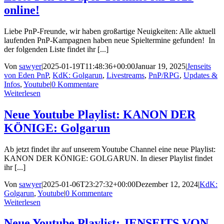
online!
Liebe PnP-Freunde, wir haben großartige Neuigkeiten: Alle aktuell
laufenden PnP-Kampagnen haben neue Spieltermine gefunden! In
der folgenden Liste findet ihr [...]
Von
sawyer
|
2025-01-19T11:48:36+00:00
Januar 19, 2025
|
Jenseits
von Eden PnP
,
KdK: Golgarun
,
Livestreams
,
PnP/RPG
,
Updates &
Infos
,
Youtube
|
0 Kommentare
Weiterlesen
Neue Youtube Playlist: KANON DER
KÖNIGE: Golgarun
Ab jetzt findet ihr auf unserem Youtube Channel eine neue Playlist:
KANON DER KÖNIGE: GOLGARUN. In dieser Playlist findet
ihr [...]
Von
sawyer
|
2025-01-06T23:27:32+00:00
Dezember 12, 2024
|
KdK:
Golgarun
,
Youtube
|
0 Kommentare
Weiterlesen
Neue Youtube Playlist: JENSEITS VON